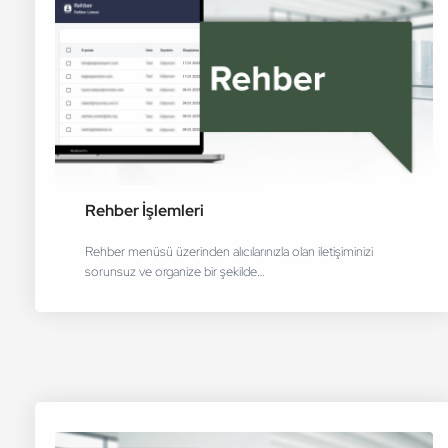
Rehber İşlemleri
Rehber menüsü üzerinden alıcılarınızla olan iletişiminizi
sorunsuz ve organize bir şekilde…