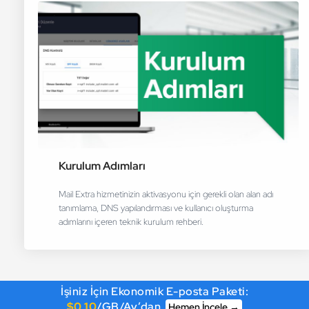
Kurulum Adımları
Mail Extra hizmetinizin aktivasyonu için gerekli olan alan adı
tanımlama, DNS yapılandırması ve kullanıcı oluşturma
adımlarını içeren teknik kurulum rehberi.
İşiniz İçin Ekonomik E-posta Paketi:
$0,10
/GB/Ay’dan
Hemen İncele →