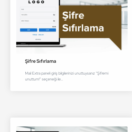
Şifre Sıfırlama
Mail Extra paneli giriş bilgilerinizi unuttuysanız “Şifremi
unuttum!” seçeneği ile…