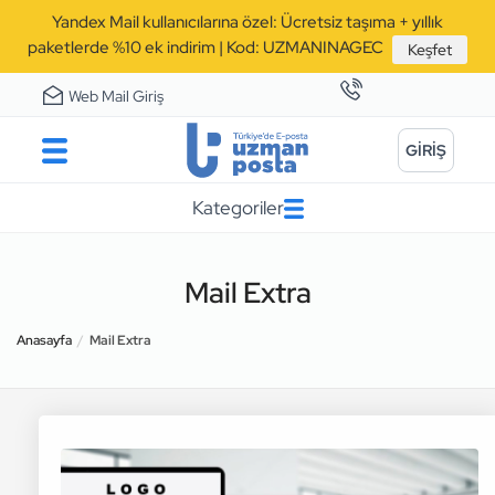
Yandex Mail kullanıcılarına özel: Ücretsiz taşıma + yıllık
paketlerde %10 ek indirim | Kod: UZMANINAGEC
Keşfet
Web Mail Giriş
GİRİŞ
Kategoriler
Mail Extra
Anasayfa
Mail Extra