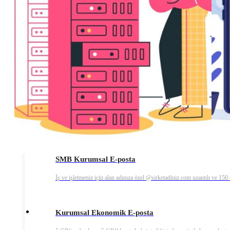
E-posta hesap ve sunucularınıza özel e-posta güvenlik
hizmeti
PAZARLAMA
Gelişmiş raporlama özelliklerine sahip e-posta pazarlama
hizmeti
KURUMSAL E-POSTA ÇÖZÜM AİLESİ
SMB Kurumsal E-posta
İş ve işletmeniz için alan adınıza özel @sirketadiniz.com uzantılı ve 15
Kurumsal Ekonomik E-posta