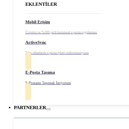
EKLENTİLER
Mobil Erişim
Ücretsiz ve %100 yerli kurumsal e-posta uygulaması
ActiveSync
Tüm cihazlarda e-posta işlem senkronizasyonu
E-Posta Taşıma
E-Postamı Taşımak İstiyorum
PARTNERLER