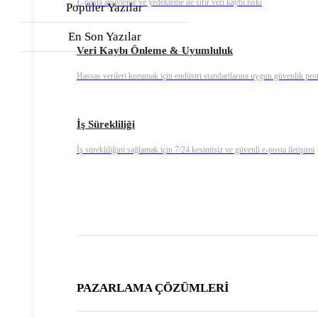
E-posta arşivleme ve yedekleme ile sıfır veri kaybı riski
Popüler Yazılar
En Son Yazılar
Veri Kaybı Önleme & Uyumluluk
Hassas verileri korumak için endüstri standartlarına uygun güvenlik prot
İş Sürekliliği
İş sürekliliğini sağlamak için 7/24 kesintisiz ve güvenli e-posta iletişimi
PAZARLAMA ÇÖZÜMLERİ