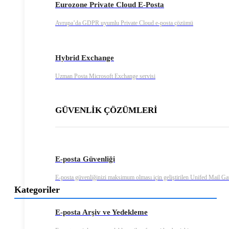
Eurozone Private Cloud E-Posta
Avrupa’da GDPR uyumlu Private Cloud e-posta çözümü
Hybrid Exchange
Uzman Posta Microsoft Exchange servisi
GÜVENLİK ÇÖZÜMLERİ
E-posta Güvenliği
E-posta güvenliğinizi maksimum olması için geliştirilen Unifed Mail G
Kategoriler
E-posta Arşiv ve Yedekleme