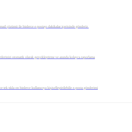
 mail çözümü ile binlerce e-postayı dakikalar içerisinde gönderiz.
rilerinizi otomatik olarak gerçekleştirme ve anında kolayca raporlama
e tek tıkla on binlerce kullanıcıya kişiselleştirilebilir e-posta gönderimi