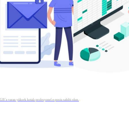
0 GB’a varan yüksek kotalı profesyonel e-posta sahibi olun.