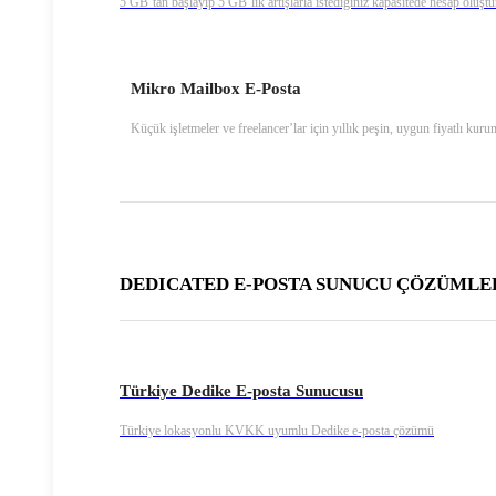
5 GB’tan başlayıp 5 GB’lık artışlarla istediğiniz kapasitede hesap oluştu
Mikro Mailbox E-Posta
Küçük işletmeler ve freelancer’lar için yıllık peşin, uygun fiyatlı kuru
DEDICATED E-POSTA SUNUCU ÇÖZÜMLE
Türkiye Dedike E-posta Sunucusu
Türkiye lokasyonlu KVKK uyumlu Dedike e-posta çözümü