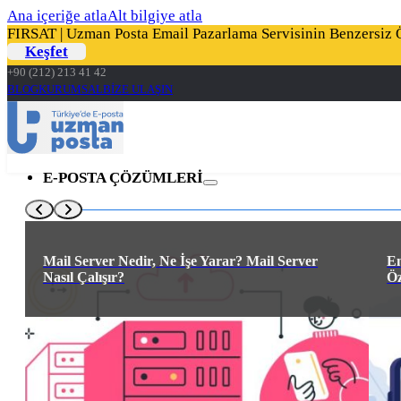
Ana içeriğe atla
Alt bilgiye atla
FIRSAT | Uzman Posta Email Pazarlama Servisinin Benzersiz Öz
Keşfet
+90 (212) 213 41 42
BLOG
KURUMSAL
BİZE ULAŞIN
E-POSTA ÇÖZÜMLERİ
KURUMSAL E-POSTA
Mail Server Nedir, Ne İşe Yarar? Mail Server
En
Yeni Kurumsal E-posta ürün ailesi ile tanışın
Nasıl Çalışır?
Öz
DEDICATED E-POSTA SUNUCU
İşletmenize özel dedike e-posta sunucu çözümleri
GÜVENLİK