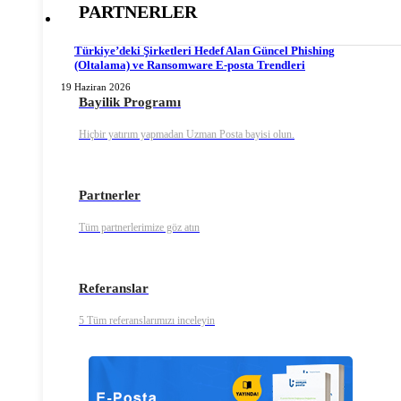
PARTNERLER
Türkiye’deki Şirketleri Hedef Alan Güncel Phishing
(Oltalama) ve Ransomware E-posta Trendleri
19 Haziran 2026
Bayilik Programı
Hiçbir yatırım yapmadan Uzman Posta bayisi olun.
Partnerler
Tüm partnerlerimize göz atın
Referanslar
5 Tüm referanslarımızı inceleyin