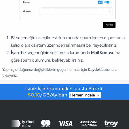
Sil
seçeneğinin seçilmesi durumunda spam içeren e-postanın
kalıcı olarak sistem üzerinden silinmesini belirleyebilirsiniz.
İşaretle
seçeneğinin seçilmesi durumunda
Mail Konusu’
na
göre spam durumunu belirleyebilirsiniz.
Yapmış olduğunuz değişikliklerin geçerli olması için
Kaydet
butonuna
tıklayınız.
İşiniz İçin Ekonomik E-posta Paketi:
$0,10
/GB/Ay’dan
Hemen İncele →