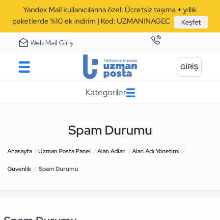
Yandex Mail kullanıcılarına özel: Ücretsiz taşıma + yıllık
paketlerde %10 ek indirim | Kod: UZMANINAGEC
Keşfet
Web Mail Giriş
GİRİŞ
Kategoriler
Spam Durumu
Anasayfa
Uzman Posta Panel
Alan Adları
Alan Adı Yönetimi
Güvenlik
Spam Durumu