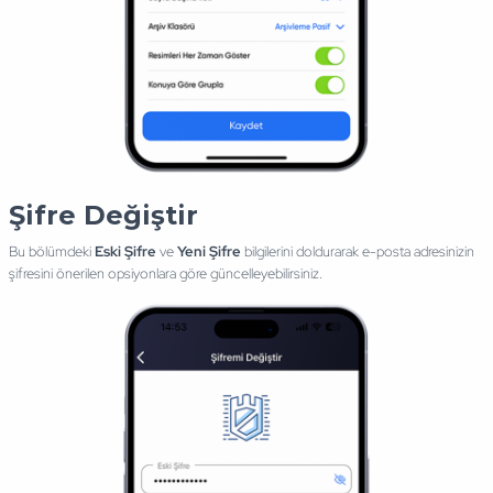
Şifre Değiştir
Bu bölümdeki
Eski Şifre
ve
Yeni Şifre
bilgilerini doldurarak e-posta adresinizin
şifresini önerilen opsiyonlara göre güncelleyebilirsiniz.