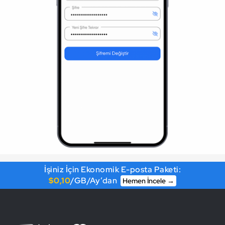
İşiniz İçin Ekonomik E-posta Paketi:
$0,10
/GB/Ay’dan
Hemen İncele →