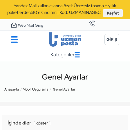
Yandex Mail kullanıcılarına özel: Ücretsiz taşıma + yıllık
paketlerde %10 ek indirim | Kod: UZMANINAGEC
Keşfet
Web Mail Giriş
GİRİŞ
Kategoriler
Genel Ayarlar
Anasayfa
Mobil Uygulama
Genel Ayarlar
İçindekiler
göster