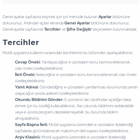
Genel ayarlar sayfasına erişmek için sol menüde bulunan
Ayarlar
bölümüne
dokununuz. Ardından açılan ekranda
Genel Ayarlar
bölümüne dokununuz.
Genel ayarlar sayfasında
Tercihler
ve
Şifre Değiştir
seçenekleri bulunmaktadır.
Tercihler
Mobil uygulama kullanımı sırasındaki tercihlerinizi bu bölümden ayarlayabilirsiniz.
Cevap Öneki:
Yanıtlayacağınız e-postaların konu kısmına eklenecek
olan öneki özelleştirebilirsiniz.
İleti Öneki:
İleteceğiniz e-postaların konu kısmına eklenecek olan öneki
özelleştirebilirsiniz.
Yanıt Adresi:
Gönderdiğiniz e-postaların yanıtlanması durumunda yanıtın
ulaşacağı e-posta adresini özelleştirebilirsiniz.
Okundu Bildirimi Gönder:
E-postanın alıcı tarafından açıldığını takip
etmek için bu özelliği kullanabilirsiniz. Alıcı okundu bildirimini reddedebilir
veya e-posta programı desteklemeyebilir, bu durumda bildirim
almayabilirsiniz.
Sayfa Başına İleti:
Mobil uygulama üzerindeki e-postaların listelendiği
sayfalarda görüntülenecek maksimum ileti sayısını özelleştirebilirsiniz.
Arşiv Klasörü:
Mobil uygulama üzerindeki e-postaların listelendiği