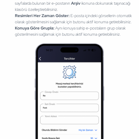
sayfalarda bulunan bir e-postanın
Arşiv
ikonuna dokunarak taşınacağı
klasörü özelleştirebilirsiniz.
Resimleri Her Zaman Göster:
E-posta içindeki görsellerin otomatik
olarak gösterilmesini sağlamak için butonu aktif konuma getirebilirsiniz.
Konuya Göre Grupla:
Aynı konuya sahip e-postaların grup olarak
gösterilmesini sağlamak için butonu aktif konuma getirebilirsiniz.