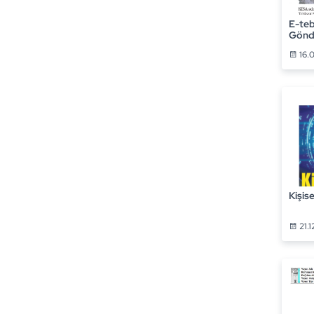
E-teb
Gönd
16.
Kişise
21.1