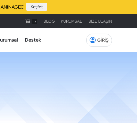
: UZMANINAGEC
Keşfet
BLOG
KURUMSAL
BİZE ULAŞIN
urumsal
Destek
GİRİŞ