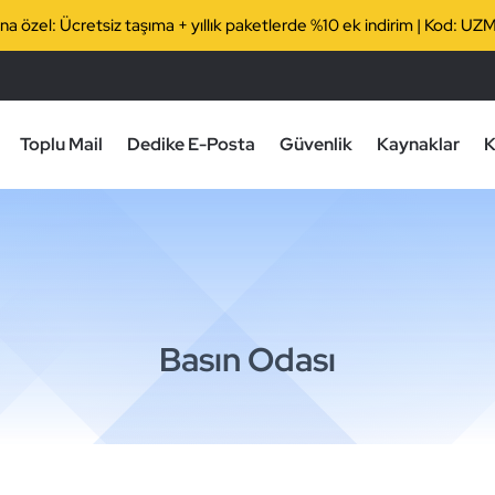
rına özel: Ücretsiz taşıma + yıllık paketlerde %10 ek indirim | Kod
Toplu Mail
Dedike E-Posta
Güvenlik
Kaynaklar
K
Basın Odası