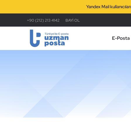
Yandex Mail kullanıcıla
+90 (212) 213 4142
BAYİ OL
E-Posta