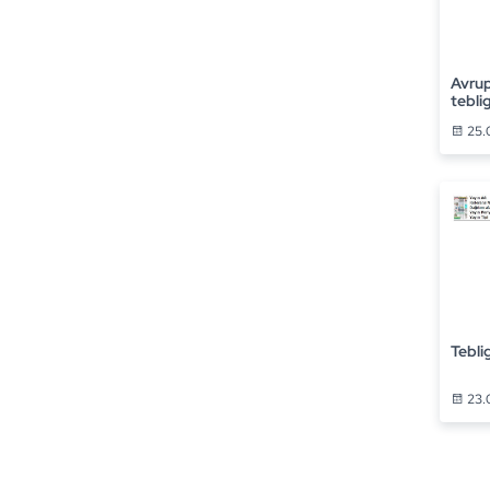
Avrup
tebli
25.
Tebli
23.