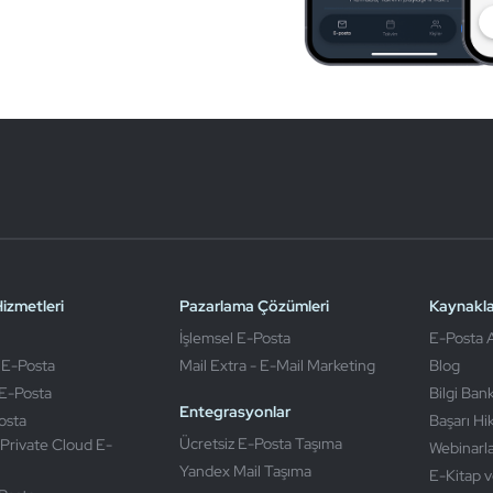
izmetleri
Pazarlama Çözümleri
Kaynakla
İşlemsel E-Posta
E-Posta A
 E-Posta
Mail Extra - E-Mail Marketing
Blog
E-Posta
Bilgi Ban
Entegrasyonlar
osta
Başarı Hi
Ücretsiz E-Posta Taşıma
Private Cloud E-
Webinarl
Yandex Mail Taşıma
E-Kitap v