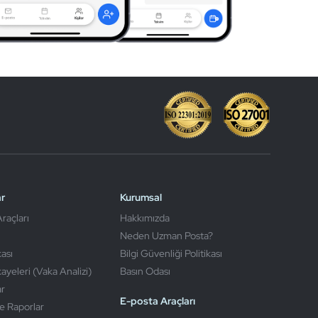
r
Kurumsal
raçları
Hakkımızda
Neden Uzman Posta?
kası
Bilgi Güvenliği Politikası
kayeleri (Vaka Analizi)
Basın Odası
ar
E-posta Araçları
e Raporlar