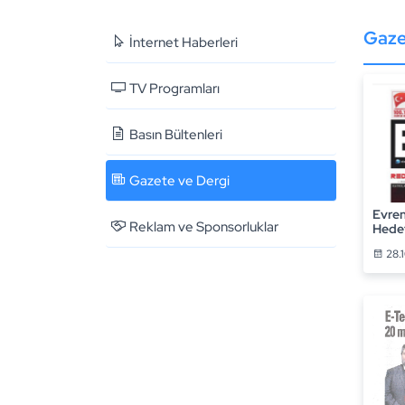
Gaze
İnternet Haberleri
TV Programları
Basın Bültenleri
Gazete ve Dergi
Evren
Reklam ve Sponsorluklar
Hedef
28.