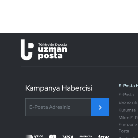
E-Posta H
Kampanya Habercisi
E-Posta
Ekonomik
Kurumsal 
Mikro E-P
Eurozone 
Posta